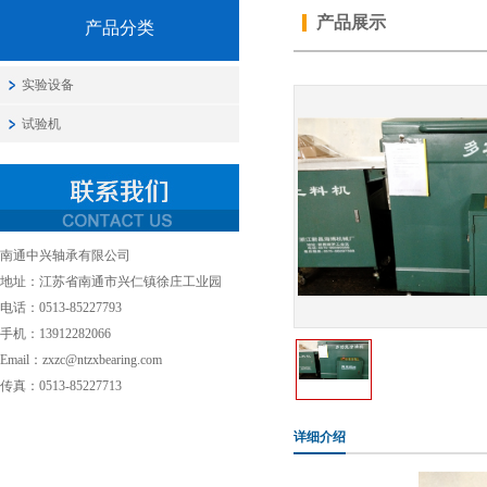
产品展示
产品分类
实验设备
试验机
南通中兴轴承有限公司
地址：江苏省南通市兴仁镇徐庄工业园
电话：0513-85227793
手机：13912282066
Email：zxzc@ntzxbearing.com
传真：0513-85227713
详细介绍