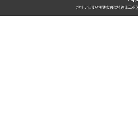
Copyr
地址：江苏省南通市兴仁镇徐庄工业园 联系人